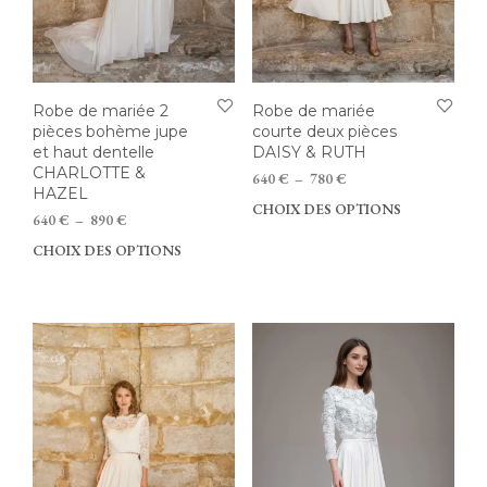
Robe de mariée 2
Robe de mariée
pièces bohème jupe
courte deux pièces
et haut dentelle
DAISY & RUTH
CHARLOTTE &
Plage
640
€
–
780
€
HAZEL
de
CHOIX DES OPTIONS
Ce
Plage
prix :
640
€
–
890
€
prod
de
640 €
CHOIX DES OPTIONS
Ce
a
prix :
à
produit
plus
640 €
780 €
a
vari
à
plusieurs
890 €
Les
variations.
opti
Les
peu
options
être
peuvent
choi
être
sur
choisies
la
sur
pag