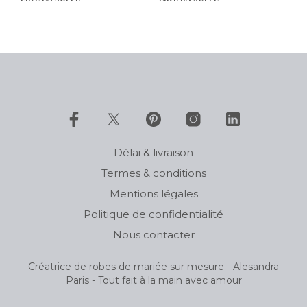
prix :
prix :
475 €
550 €
à
à
675 €
750 €
Délai & livraison
Termes & conditions
Mentions légales
Politique de confidentialité
Nous contacter
Créatrice de robes de mariée sur mesure - Alesandra
Paris - Tout fait à la main avec amour