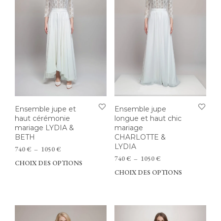
être
choi
choisies
sur
sur
la
la
pag
page
du
du
prod
produit
Ensemble jupe et
Ensemble jupe
haut cérémonie
longue et haut chic
mariage LYDIA &
mariage
BETH
CHARLOTTE &
LYDIA
Plage
740
€
–
1050
€
de
Plage
740
€
–
1050
€
CHOIX DES OPTIONS
Ce
prix :
de
CHOIX DES OPTIONS
Ce
produit
740 €
prix :
prod
a
à
740 €
a
plusieurs
1050 €
à
plus
variations.
1050 €
vari
Les