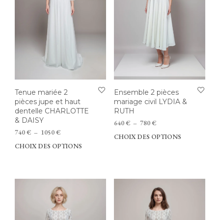
choi
choisies
sur
sur
la
la
pag
page
du
du
prod
produit
Tenue mariée 2
Ensemble 2 pièces
pièces jupe et haut
mariage civil LYDIA &
dentelle CHARLOTTE
RUTH
& DAISY
Plage
640
€
–
780
€
Plage
de
740
€
–
1050
€
CHOIX DES OPTIONS
Ce
de
prix :
CHOIX DES OPTIONS
Ce
prod
prix :
640 €
produit
a
740 €
à
a
plus
à
780 €
plusieurs
vari
1050 €
variations.
Les
Les
opti
options
peu
peuvent
être