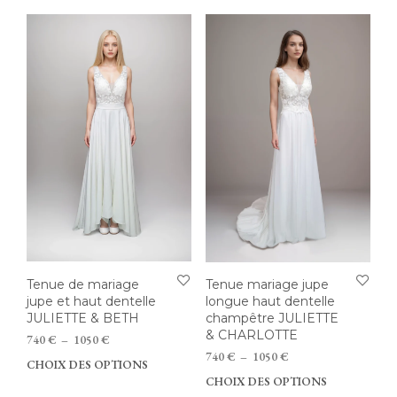
plusieurs
plus
1150 €
780 €
variations.
vari
Les
Les
options
opti
peuvent
peu
être
être
choisies
choi
sur
sur
la
la
page
pag
du
du
produit
prod
Tenue de mariage
Tenue mariage jupe
jupe et haut dentelle
longue haut dentelle
JULIETTE & BETH
champêtre JULIETTE
& CHARLOTTE
Plage
740
€
–
1050
€
de
Plage
740
€
–
1050
€
CHOIX DES OPTIONS
Ce
prix :
de
CHOIX DES OPTIONS
Ce
produit
740 €
prix :