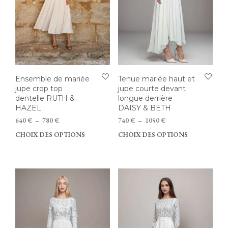
la
du
page
prod
du
produit
Tenue mariée haut et
Ensemble de mariée
jupe courte devant
jupe crop top
longue derrière
dentelle RUTH &
DAISY & BETH
HAZEL
Plage
Plage
740
€
–
1050
€
640
€
–
780
€
de
de
CHOIX DES OPTIONS
Ce
CHOIX DES OPTIONS
Ce
prix :
prix :
prod
produit
740 €
640 €
a
a
à
à
plus
plusieurs
1050 €
780 €
vari
variations.
Les
Les
opti
options
peu
peuvent
être
être