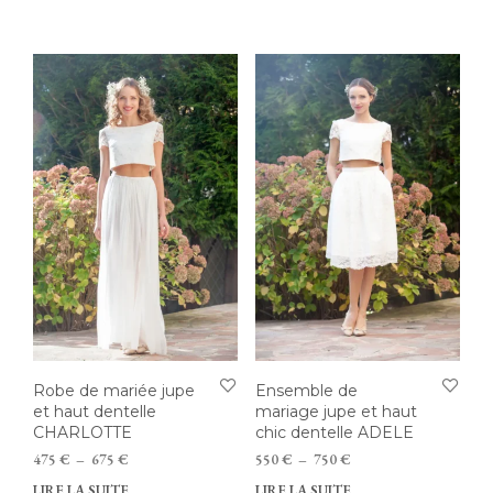
prod
a
à
740 €
a
plusieurs
1050 €
à
plus
variations.
1050 €
vari
Les
Les
options
opti
peuvent
peu
être
être
choisies
choi
sur
sur
la
la
page
pag
du
du
produit
prod
Robe de mariée jupe
Ensemble de
et haut dentelle
mariage jupe et haut
CHARLOTTE
chic dentelle ADELE
Plage
Plage
475
€
–
675
€
550
€
–
750
€
de
de
LIRE LA SUITE
LIRE LA SUITE