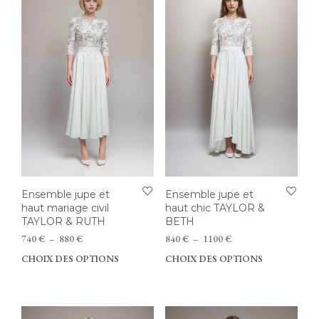
Les
options
opti
peuvent
peu
être
être
choisies
choi
sur
sur
la
la
page
pag
du
du
produit
prod
Ensemble jupe et
Ensemble jupe et
haut mariage civil
haut chic TAYLOR &
TAYLOR & RUTH
BETH
Plage
Plage
740
€
–
880
€
840
€
–
1100
€
de
de
CHOIX DES OPTIONS
Ce
CHOIX DES OPTIONS
Ce
prix :
prix :
produit
prod
740 €
840 €
a
a
à
à
plusieurs
plus
880 €
1100 €