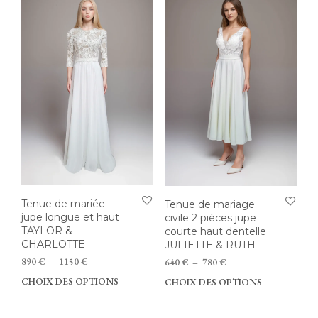
variations.
vari
Les
Les
options
opti
peuvent
peu
être
être
choisies
choi
sur
sur
la
la
page
pag
du
du
produit
prod
Tenue de mariée
Tenue de mariage
jupe longue et haut
civile 2 pièces jupe
TAYLOR &
courte haut dentelle
CHARLOTTE
JULIETTE & RUTH
Plage
Plage
890
€
–
1150
€
640
€
–
780
€
de
de
CHOIX DES OPTIONS
Ce
CHOIX DES OPTIONS
Ce
prix :
prix :
produit
prod
890 €
640 €
a
a
à
à